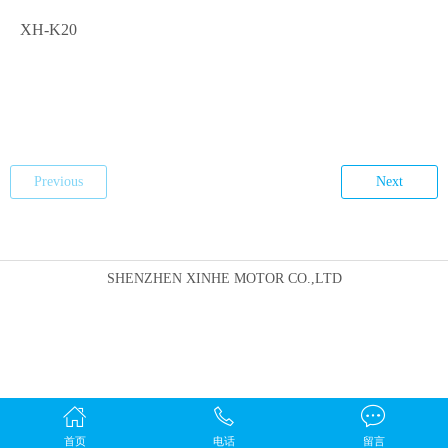
XH-K20
Previous
Next
SHENZHEN XINHE MOTOR CO.,LTD
首页
电话
留言